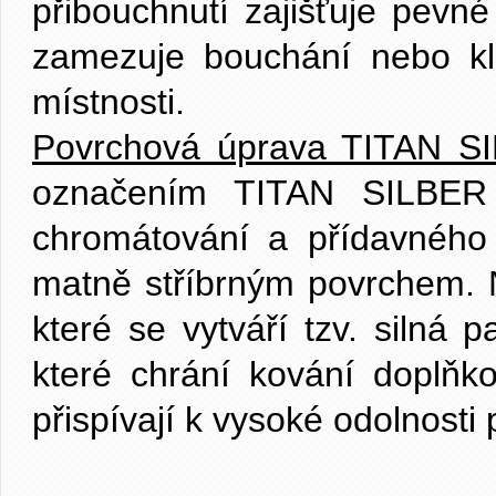
přibouchnutí zajišťuje pevné
zamezuje bouchání nebo kla
místnosti.
Povrchová úprava TITAN S
označením TITAN SILBER j
chromátování a přídavného v
matně stříbrným povrchem.
které se vytváří tzv. silná 
které chrání kování doplňk
přispívají k vysoké odolnosti p