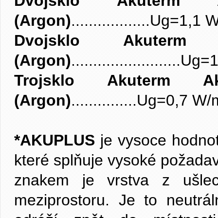
Dvojsklo Akuterm 
(Argon)
..................Ug=1,
Dvojsklo Akuterm
(Argon)
.......................
Trojsklo Akuterm Ak
(Argon)
...............Ug=0,7
*AKUPLUS
je vysoce hodnot
které splňuje vysoké požadav
znakem je vrstva z ušlec
meziprostoru. Je to neutráln