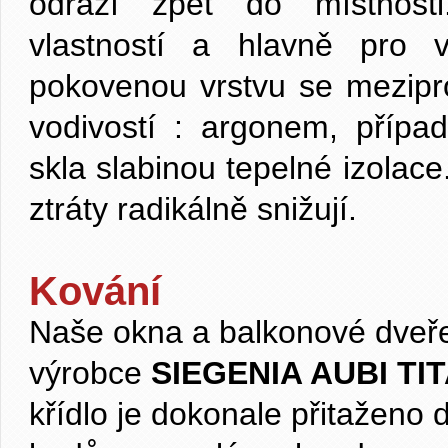
odráží zpět do místnosti
vlastností a hlavně pro 
pokovenou vrstvu se mezipro
vodivostí : argonem, příp
skla slabinou tepelné izolac
ztráty radikálně snižují.
Kování
Naše okna a balkonové dveř
výrobce
SIEGENIA AUBI TI
křídlo je dokonale přitaženo