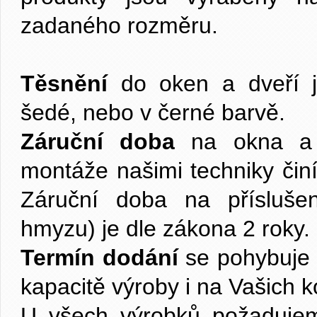
zadaného rozměru.
Těsnění
do oken a dveří j
šedé, nebo v černé barvě.
Záruční doba
na okna a 
montáže našimi techniky činí
Záruční doba na příslušens
hmyzu) je dle zákona 2 roky.
Termín dodání
se pohybuje 
kapacitě výroby i na Vašich 
U všech výrobků požaduje