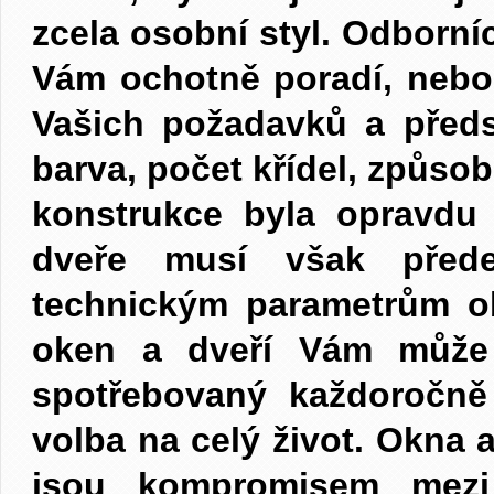
zcela osobní styl. Odborní
Vám ochotně poradí, nebo 
Vašich požadavků a předst
barva, počet křídel, způsob
konstrukce byla opravdu
dveře musí však přede
technickým parametrům o
oken a dveří Vám může 
spotřebovaný každoročně
volba na celý život. Okna
jsou kompromisem mezi