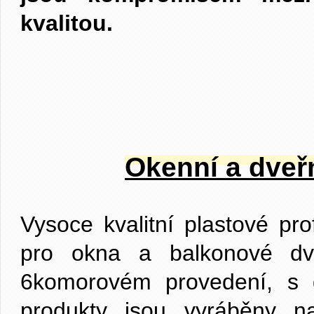
kvalitou.
Okenní a dveř
Vysoce kvalitní plastové p
pro okna a balkonové d
6komorovém provedení, s d
produkty jsou vyráběny 