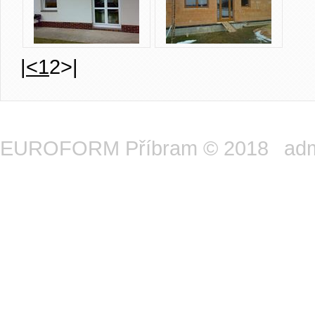
|<
1
2
>|
EUROFORM Příbram © 2018
ad