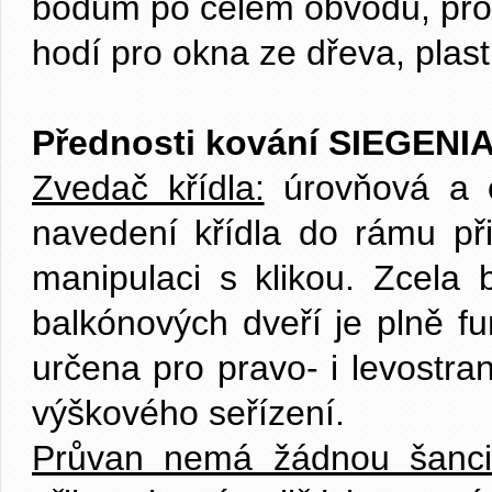
bodům po celém obvodu, prot
hodí pro okna ze dřeva, plast
Přednosti kování SIEGENI
Zvedač křídla:
úrovňová a ov
navedení křídla do rámu př
manipulaci s klikou. Zcela
balkónových dveří je plně fu
určena pro pravo- i levostra
výškového seřízení.
Průvan nemá žádnou šanci